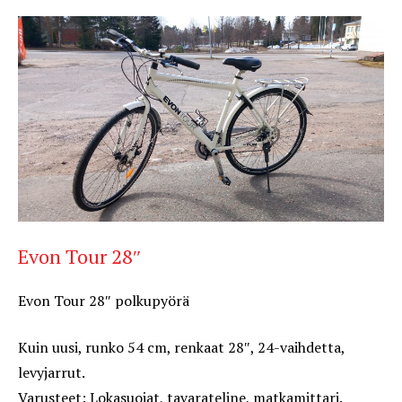
Evon Tour 28″
Evon Tour 28″ polkupyörä
Kuin uusi, runko 54 cm, renkaat 28″, 24-vaihdetta,
levyjarrut.
Varusteet: Lokasuojat, tavarateline, matkamittari.